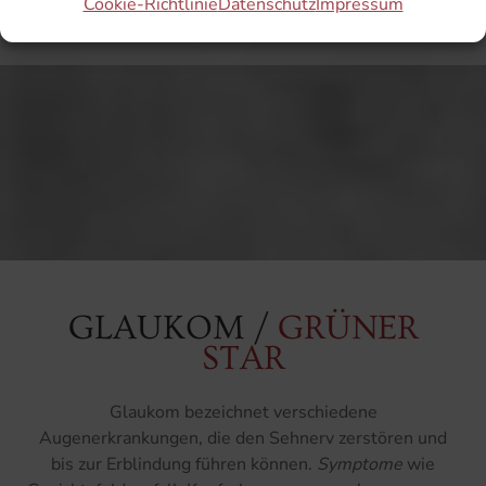
Cookie-Richtlinie
Datenschutz
Impressum
Mehr darüber
GLAUKOM /
GRÜNER
STAR
Glaukom bezeichnet verschiedene
Augenerkrankungen, die den Sehnerv zerstören und
bis zur Erblindung führen können.
Symptome
wie