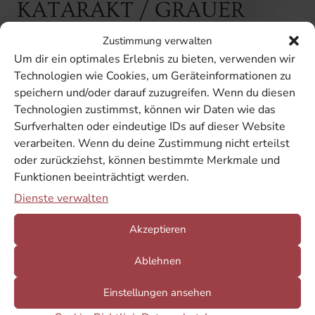
KATARAKT / GRAUER
STAR
Zustimmung verwalten
FEMTO-LASER-
Um dir ein optimales Erlebnis zu bieten, verwenden wir
BEHANDLUNG
Technologien wie Cookies, um Geräteinformationen zu
speichern und/oder darauf zuzugreifen. Wenn du diesen
Ihre neue
Kunstlinse
Technologien zustimmst, können wir Daten wie das
Surfverhalten oder eindeutige IDs auf dieser Website
Die
Linse
im Auge ist für unser Sehen von größter
verarbeiten. Wenn du deine Zustimmung nicht erteilst
Wichtigkeit. Trübt sie zum Beispiel im Alter ein, lässt
oder zurückziehst, können bestimmte Merkmale und
die Sehschärfe langsam nach, die Farben werden
Funktionen beeinträchtigt werden.
blasser und die Kontrastwahrnehmung verliert ihre
Dienste verwalten
Kraft. Wir behandeln den
Grauen Star
mit dem
weltweit am häufigsten durchgeführten Eingriff und
Akzeptieren
tauschen die eingetrübte Linse durch eine Kunstlinse.
Präzisionsarbeit gelingt durch den
Femto-Sekunden-
Ablehnen
Laser
. Für Sie als Patient eine minimal-invasive
Behandlung zum Erhalt Ihrer
Lebensqualität
.
Einstellungen ansehen